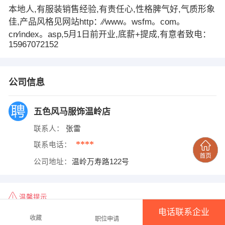
本地人,有服装销售经验,有责任心,性格脾气好,气质形象
佳,产品风格见网站http：∕∕www。wsfm。com。
cn∕index。asp,5月1日前开业,底薪+提成,有意者致电：
15967072152
公司信息
五色风马服饰温岭店
联系人：
张雷
****
联系电话：
公司地址：
温岭万寿路122号
温馨提示
电话联系企业
1、本平台仅供信息发布，不会收取押金、保证金！
收藏
职位申请
2、请告知用人单位，是在
温岭人才网
www.wenlingrencai.cn上看到该招聘信