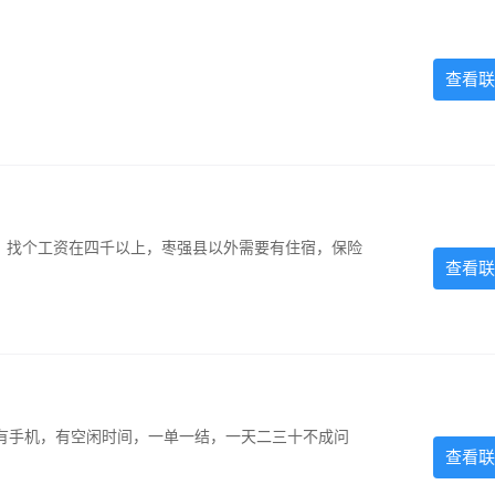
查看联
照，找个工资在四千以上，枣强县以外需要有住宿，保险
查看联
有手机，有空闲时间，一单一结，一天二三十不成问
查看联