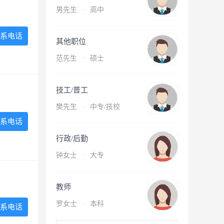
男先生
·
高中
系电话
其他职位
范先生
·
硕士
技工/普工
樊先生
·
中专/技校
系电话
行政/后勤
钟女士
·
大专
教师
罗女士
·
本科
系电话